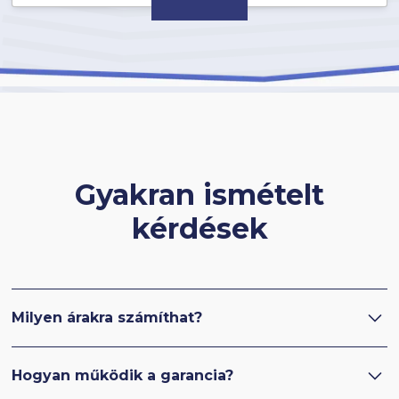
Gyakran ismételt
kérdések
Milyen árakra számíthat?
Ha az anyagok készen vannak, akár 1-2 héten belül
Hogyan működik a garancia?
is elkészülhet. A bontási és előkészítési munkák 1-3