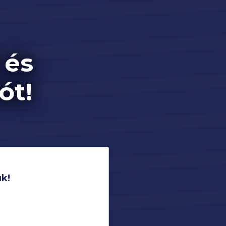
t
és
ót!
uk!