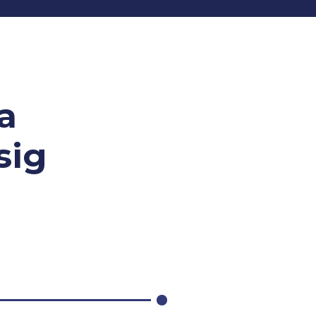
a
sig