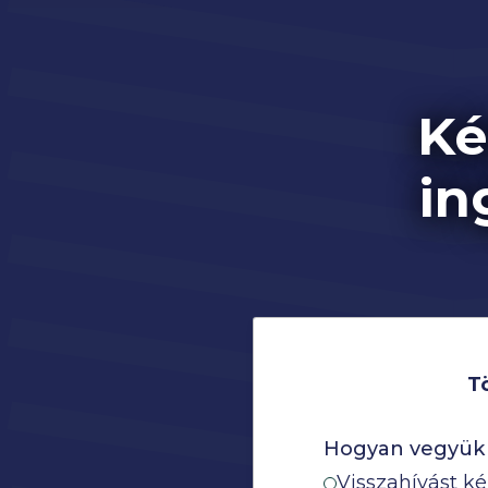
Ké
in
Tö
Hogyan vegyük f
Visszahívást k