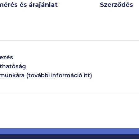
mérés és árajánlat
Szerződés
lezés
íthatóság
munkára (további információ itt)