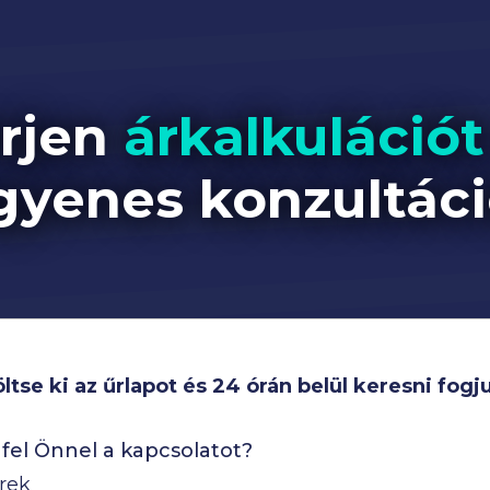
rjen
árkalkuláció
gyenes konzultáci
ltse ki az űrlapot és 24 órán belül keresni fogj
el Önnel a kapcsolatot?
érek