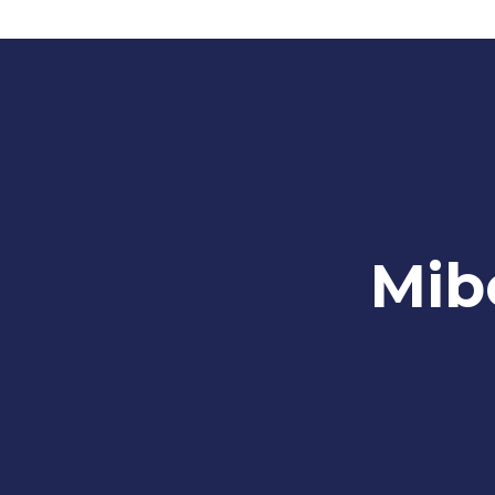
Mib
Lézer hegesztés