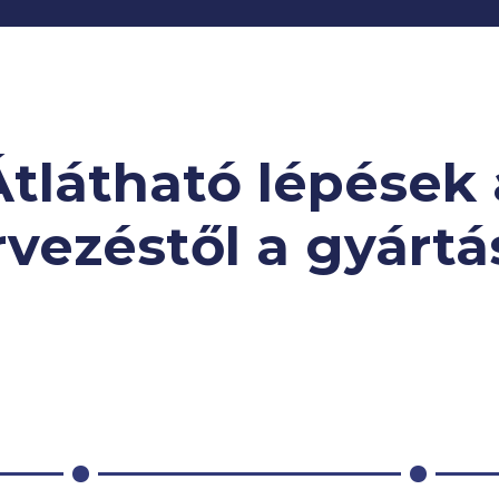
Átlátható lépések 
rvezéstől a gyártá